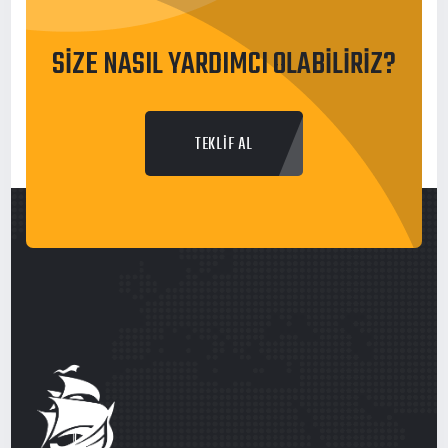
SİZE NASIL YARDIMCI OLABİLİRİZ?
TEKLİF AL